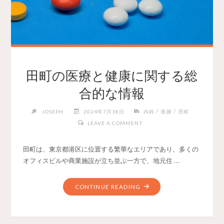
田町の医療と健康に関する総
合的な情報
/
/
JOSEPH
2024年7月18日
内科
医療
田町
LEAVE A COMMENT
田町は、東京都港区に位置する繁華なエリアであり、多くの
オフィスビルや商業施設が立ち並ぶ一方で、地元住 …
CONTINUE READING