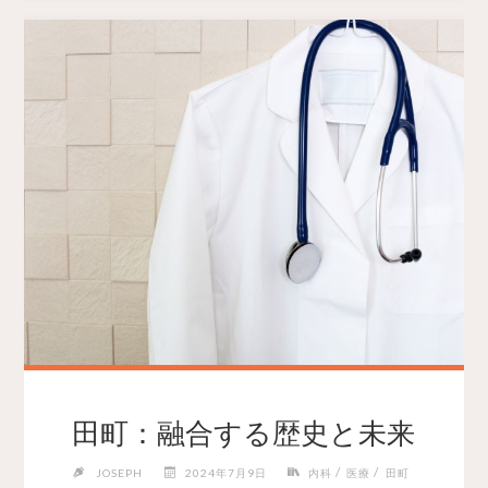
田町：融合する歴史と未来
/
/
JOSEPH
2024年7月9日
内科
医療
田町